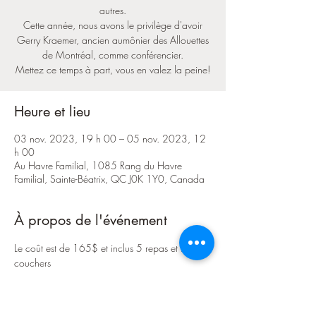
autres.
Cette année, nous avons le privilège d'avoir
Gerry Kraemer, ancien aumônier des Allouettes
de Montréal, comme conférencier.
Mettez ce temps à part, vous en valez la peine!
Heure et lieu
03 nov. 2023, 19 h 00 – 05 nov. 2023, 12
h 00
Au Havre Familial, 1085 Rang du Havre
Familial, Sainte-Béatrix, QC J0K 1Y0, Canada
À propos de l'événement
Le coût est de 165$ et inclus 5 repas et 2 
couchers
Pour information, écrivez-nous: 
groupedeshommes@leglise.ca