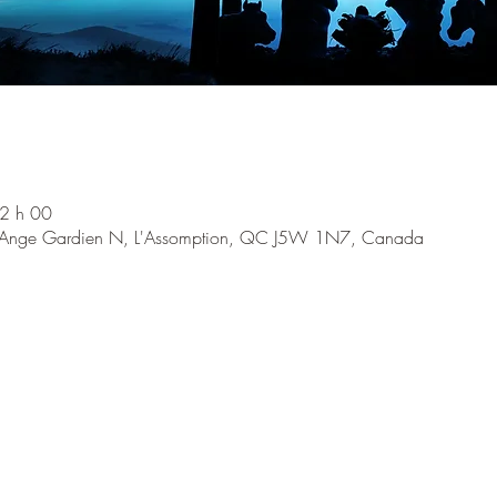
2 h 00
 l'Ange Gardien N, L'Assomption, QC J5W 1N7, Canada