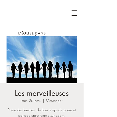
L'ÉGLISE DANS
LANAUDIÈRE
Les merveilleuses
mer. 26 nov.
  |  
Messenger
Prière des femmes: Un bon temps de prière et
partage entre femme sur zoom.