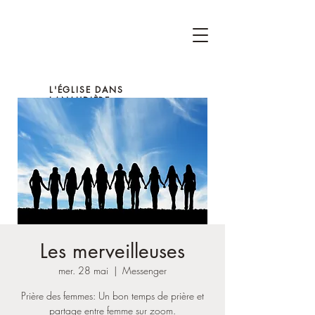
L'ÉGLISE DANS
LANAUDIÈRE
Les merveilleuses
mer. 28 mai
  |  
Messenger
Prière des femmes: Un bon temps de prière et
partage entre femme sur zoom.