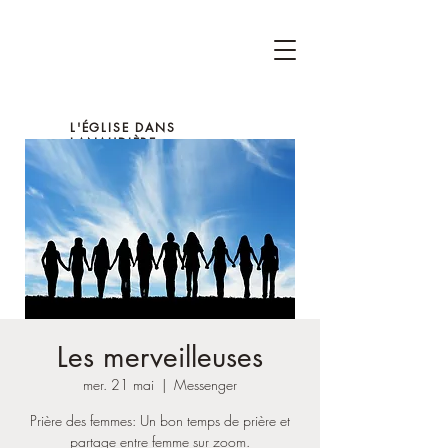
L'ÉGLISE DANS
LANAUDIÈRE
Les merveilleuses
mer. 21 mai
  |  
Messenger
Prière des femmes: Un bon temps de prière et
partage entre femme sur zoom.