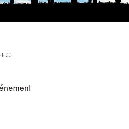
0 h 30
vénement