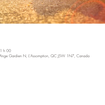
1 h 00
 l'Ange Gardien N, L'Assomption, QC J5W 1N7, Canada