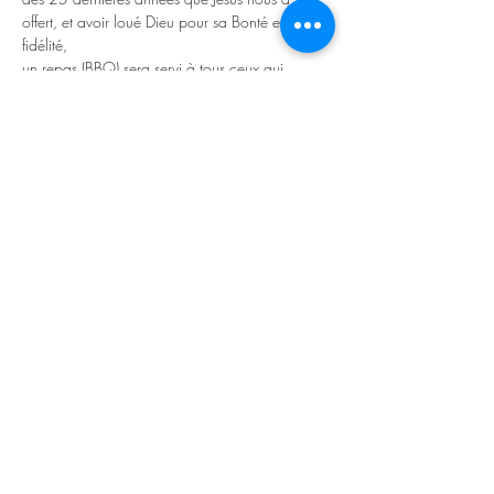
offert, et avoir loué Dieu pour sa Bonté et Sa 
fidélité,
un repas (BBQ) sera servi à tous ceux qui 
désirent rester pour le repas, dans un ambiance 
de fête, car il faut fêter ça!
Vous êtes tous bienvenus, tous ceux qui veulent 
célébrer avec nous
Partager cet événement
©2022 L'Église dans Lanaudière