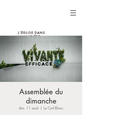
L'ÉGLISE DANS
LANAUDIÈRE
Assemblée du
dimanche
dim. 11 août
  |  
Le Cerf Blanc