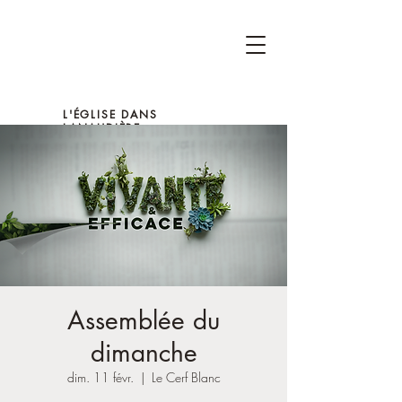
L'ÉGLISE DANS
LANAUDIÈRE
Assemblée du
dimanche
dim. 11 févr.
  |  
Le Cerf Blanc