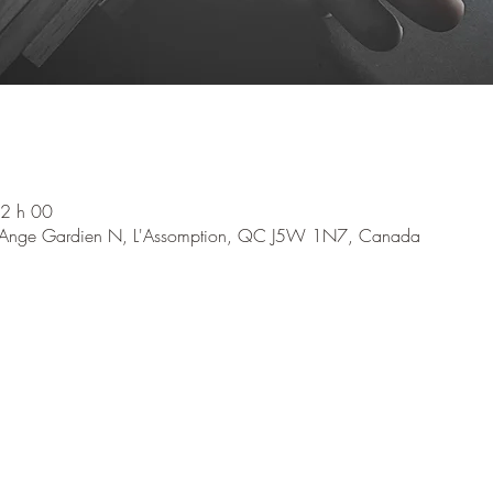
12 h 00
 l'Ange Gardien N, L'Assomption, QC J5W 1N7, Canada