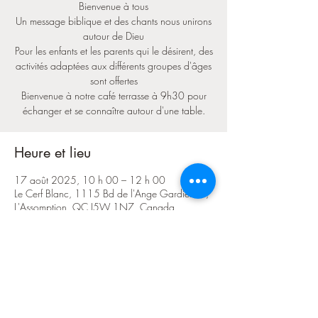
Bienvenue à tous
Un message biblique et des chants nous unirons
autour de Dieu
Pour les enfants et les parents qui le désirent, des
activités adaptées aux différents groupes d'âges
sont offertes
Bienvenue à notre café terrasse à 9h30 pour
échanger et se connaître autour d'une table.
Heure et lieu
17 août 2025, 10 h 00 – 12 h 00
Le Cerf Blanc, 1115 Bd de l'Ange Gardien N,
L'Assomption, QC J5W 1N7, Canada
Partager cet événement